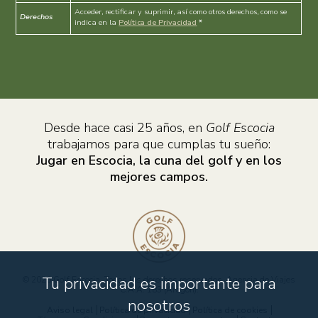
Acceder, rectificar y suprimir, así como otros derechos, como se
Derechos
indica en la
Política de Privacidad
*
Desde hace casi 25 años, en
Golf Escocia
trabajamos para que cumplas tu sueño:
Jugar en Escocia, la cuna del golf y en los
mejores campos.
Tu privacidad es importante para
© 2026 Golf Escocia. Todos los derechos reservados. Agencia de Viajes
C.A.A. 183 (Aragón).
nosotros
Aviso legal
Política de privacidad
Política de cookies